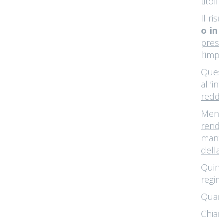
titol
Il r
o in
pres
l’im
Ques
all’
redd
Ment
ren
mant
dell
Quin
regi
Quan
Chia