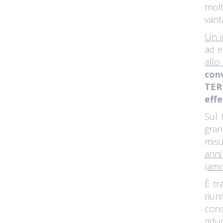
molt
vant
Un i
ad e
allo
conv
TER
effe
Sul 
gran
misu
anni
(amm
È tr
riun
cons
ridu