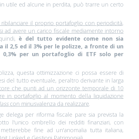
 utile ed alcune in perdita, può trarre un certo
a ribilanciare il proprio portafoglio con periodicità
,
si ad avere un carico fiscale mediamente intorno
quindi,
è del tutto evidente come non sia
l 2,5 ed il 3% per le polizze, a fronte di un
 0,3% per un portafoglio di ETF solo per
lizza, questa ottimizzazione ci possa essere di
i del tutto eventuale, peraltro derivante in larga
itore che punti ad un orizzonte temporale di 10
ere in portafoglio al momento della liquidazione
lass
con minusvalenza da realizzare
.
gge delega per riforma fiscale pare sia prevista la
sotto l'unico ombrello dei redditi finanziari, con
metterebbe fine ad un'anomalia tutta italiana,
nit Linked e Gestioni Patrimoniali.