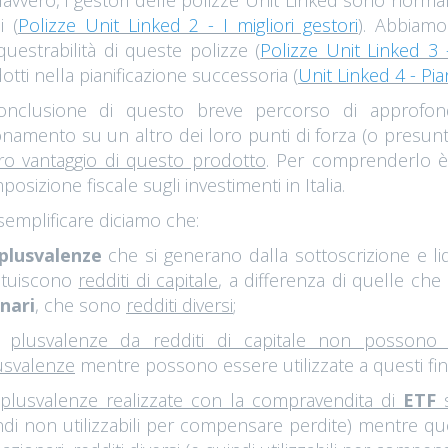
davvero, i gestori delle polizze Unit Linked sono normal
i (
Polizze Unit Linked 2 - I migliori gestori
). Abbiamo
questrabilità di queste polizze (
Polizze Unit Linked 3 -
otti nella pianificazione successoria (
Unit Linked 4 - Pi
onclusione di questo breve percorso di approfond
onamento su un altro dei loro punti di forza (o presunti t
ero vantaggio di questo prodotto
. Per comprenderlo è 
mposizione fiscale sugli investimenti in Italia.
semplificare diciamo che:
plusvalenze
che si generano dalla sottoscrizione e l
ituiscono
redditi di capitale
, a differenza di quelle ch
nari
, che sono
redditi diversi
;
e
plusvalenze da redditi di capitale non possono 
usvalenze
mentre possono essere utilizzate a questi fini 
 plusvalenze realizzate con la compravendita di
ETF
ndi non utilizzabili per compensare perdite) mentre q