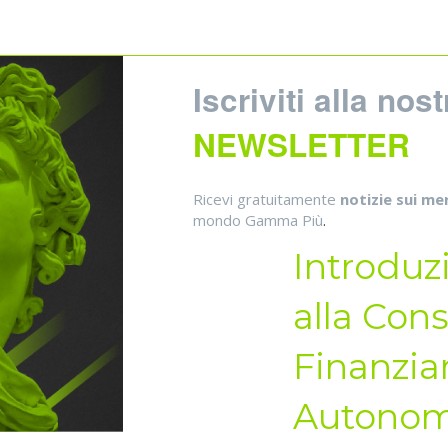
Iscriviti alla nost
NEWSLETTER
Ricevi gratuitamente
notizie sui mer
mondo Gamma Più
.
Introduz
alla Con
Finanzia
Autono