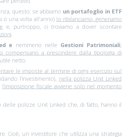
sare perdite).
stanza, questo: se abbiamo
un portafoglio in ETF
i o una volta all’anno)
lo ribilanciamo, generiamo
e
e, purtroppo, ci troviamo a dover scontare
zioni
.
ed e
nemmeno nelle
Gestioni Patrimoniali
,
si compensano a prescindere dalla tipologia di
utile netto.
contare le imposte al termine di ogni esercizio sul
idando l’investimento),
nella polizza Unit Linked
i
l’imposizione fiscale avviene solo nel momento
elle polizze Unit Linked che, di fatto, hanno il
ore. Cioè, un investitore che utilizza una strategia