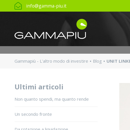
info@gamma-piu.it
Gammapiù - L'altro modo di investire
Blog
UNIT LINKED
Ultimi articoli
Non quanto spendi, ma quanto rende
Un secondo fronte
Da rotazione a liquidazione