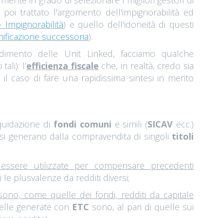
mente in grado di selezionare i migliori gestori di
 poi trattato l'argomento dell'impignorabilità ed
 Impignorabilità
) e quello dell'idoneità di questi
anificazione successoria
).
imento delle Unit Linked, facciamo qualche
ali): l’
efficienza fiscale
che, in realtà, credo sia
il caso di fare una rapidissima sintesi in merito
iquidazione di
fondi comuni
e simili (
SICAV
ecc.)
e si generano dalla compravendita di singoli
titoli
essere utilizzate per compensare precedenti
le plusvalenze da redditi diversi;
sono, come quelle dei fondi, redditi da capitale
uelle generate con
ETC
sono, al pari di quelle sui