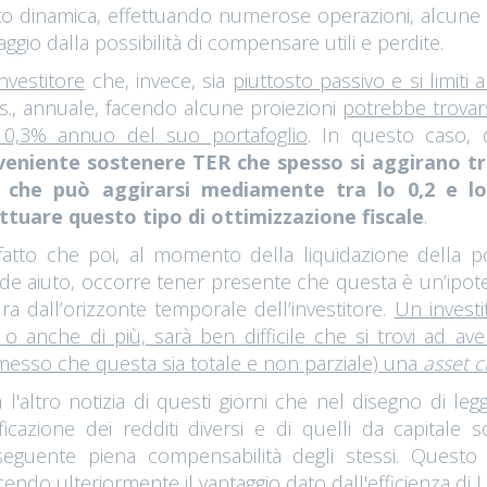
o dinamica, effettuando numerose operazioni, alcune in
aggio dalla possibilità di compensare utili e perdite.
nvestitore
che, invece, sia
piuttosto passivo e si limiti 
s., annuale, facendo alcune proiezioni
potrebbe trovar
 0,3% annuo del suo portafoglio
. In questo caso, 
eniente sostenere TER che spesso si aggirano tra i
 che può aggirarsi mediamente tra lo 0,2 e lo
ttuare questo tipo di ottimizzazione fiscale
.
fatto che poi, al momento della liquidazione della po
de aiuto, occorre tener presente che questa è un’ipotes
ra dall’orizzonte temporale dell’investitore.
Un invest
 o anche di più, sarà ben difficile che si trovi ad av
esso che questa sia totale e non parziale) una
asset c
a l'altro notizia di questi giorni che nel disegno di le
ificazione dei redditi diversi e di quelli da capitale 
eguente piena compensabilità degli stessi. Questo 
cendo ulteriormente il vantaggio dato dall'efficienza di U