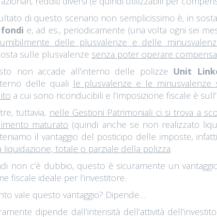
i azionari, redditi diversi (e quindi utilizzabili per compen
isultato di questo scenario non semplicissimo è, in so
 fondi
e, ad es., periodicamente (una volta ogni sei mes
umibilmente delle plusvalenze e delle minusvalenz
posta sulle plusvalenze
senza poter operare compensa
to non accade all’interno delle polizze
Unit Link
interno delle quali
le plusvalenze e le minusvalenze 
ito
a cui sono riconducibili e l’imposizione fiscale è sull’
re, tuttavia,
nelle Gestioni Patrimoniali ci si trova a s
dimento maturato
(quindi anche se non realizzato liqu
eniamo il vantaggio del posticipo delle imposte, infatt
a liquidazione, totale o parziale della polizza
.
di non c’è dubbio, questo è sicuramente un vantaggio d
me fiscale ideale per l’investitore.
to vale questo vantaggio? Dipende…
ramente dipende dall’intensità dell’attività dell’investit