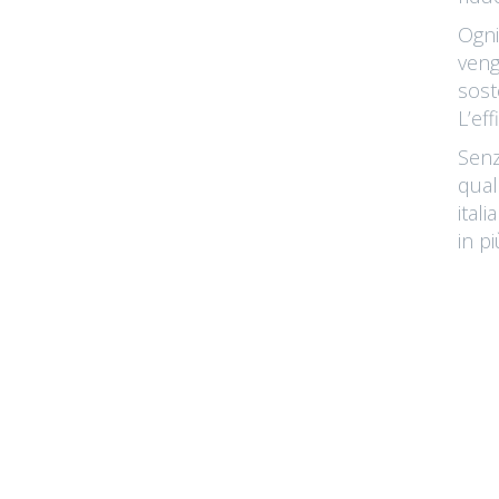
Ogni
veng
sost
L’ef
Senz
qual
ital
in pi