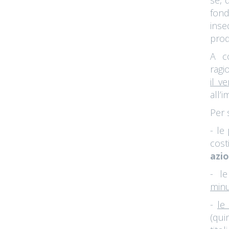
se, 
fond
inse
prod
A c
ragi
il v
all’i
Per 
- le
cost
azio
- l
min
-
le
(qui