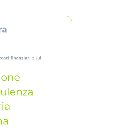
ra
cati finanziari
e sul
ione
sulenza
ria
ma