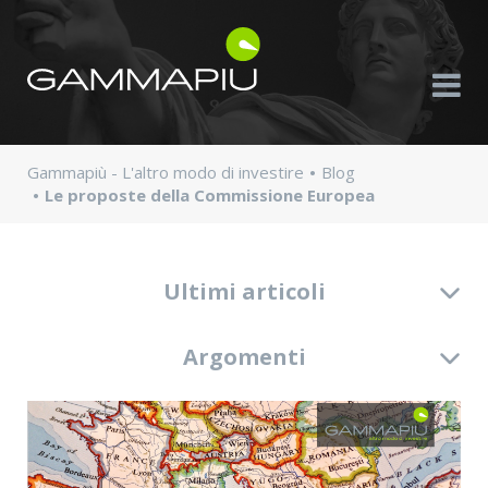
Gammapiù - L'altro modo di investire
Blog
Le proposte della Commissione Europea
Ultimi articoli
Argomenti