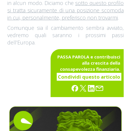
in alcun modo. Diciamo che
sotto questo profilo
si tratta sicuramente di una posizione scomoda
in cui, personalmente, preferisco non trovarmi
.
Comunque sia il cambiamento sembra avviato,
vedremo quali saranno i prossimi passi
dell’Europa.
PASSA PAROLA e contribuisci
alla crescita della
consapevolezza finanziaria.
Condividi questo articolo