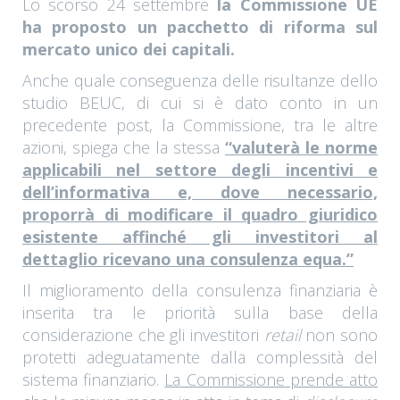
Lo scorso 24 settembre
la Commissione UE
ha proposto un pacchetto di riforma sul
mercato unico dei capitali.
Anche quale conseguenza delle risultanze dello
studio BEUC, di cui si è dato conto in un
precedente post, la Commissione, tra le altre
azioni, spiega che la stessa
“valuterà le norme
applicabili nel settore degli incentivi e
dell’informativa e, dove necessario,
proporrà di modificare il quadro giuridico
esistente affinché gli investitori al
dettaglio ricevano una consulenza equa.”
Il miglioramento della consulenza finanziaria è
inserita tra le priorità sulla base della
considerazione che gli investitori
retail
non sono
protetti adeguatamente dalla complessità del
sistema finanziario.
La Commissione prende atto