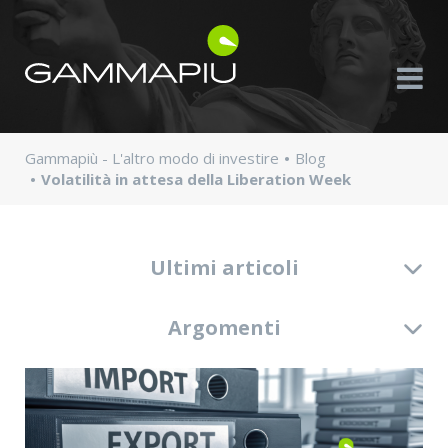
Gammapiù - L'altro modo di investire
Blog
Volatilità in attesa della Liberation Week
Ultimi articoli
Argomenti