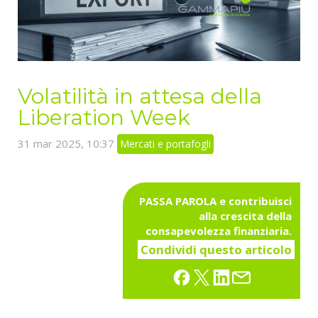
Volatilità in attesa della
Liberation Week
31 mar 2025, 10:37
Mercati e portafogli
PASSA PAROLA e contribuisci
alla crescita della
consapevolezza finanziaria.
Condividi questo articolo