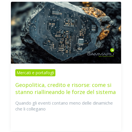
Mercati e portafogli
Geopolitica, credito e risorse: come si
stanno riallineando le forze del sistema
Quando gli eventi contano meno delle dinamiche
che li collegano