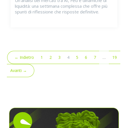
Un’analisi dei mercati tra AI, Fed e dinamiche di
liquidità: una settimana complessa che offre più
spunti di riflessione che risposte definitive.
(attuale)
← Indietro
1
2
3
4
5
6
7
…
19
Avanti →