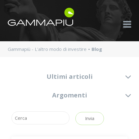
Gammapiù - L'altro modo di investire
Blog
Ultimi articoli
Argomenti